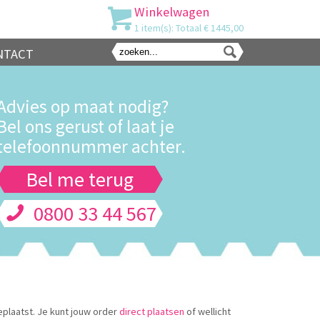
Winkelwagen
1 item(s): Totaal € 1445,00
NTACT
Advies op maat nodig?
Bel ons gerust of laat je
telefoonnummer achter.
Bel me terug
0800 33 44 567
eplaatst. Je kunt jouw order
direct plaatsen
of wellicht