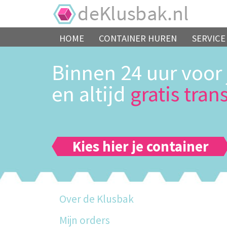
HOME
CONTAINER HUREN
SERVICE
Binnen 24 uur voor 
en altijd
gratis tran
Kies hier je container
Over de Klusbak
Mijn orders